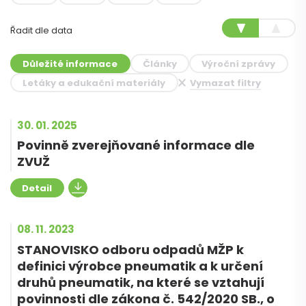
Řadit dle data
Důležité informace
Články
Výroční zprávy
Letáky a edukační materiály
Vymazat filtry
30. 01. 2025
Povinně zverejňované informace dle
ZVUŽ
Detail
08. 11. 2023
STANOVISKO odboru odpadů MŽP k
definici výrobce pneumatik a k určení
druhů pneumatik, na které se vztahují
povinnosti dle zákona č. 542/2020 SB., o