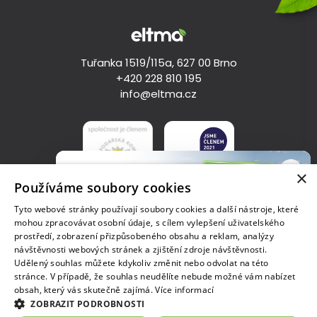
Tuřanka 1519/115a, 627 00 Brno
+420 228 810 195
info@eltma.cz
×
Používáme soubory cookies
Tyto webové stránky používají soubory cookies a další nástroje, které
mohou zpracovávat osobní údaje, s cílem vylepšení uživatelského
Zásady zpracování osobních údajů
prostředí, zobrazení přizpůsobeného obsahu a reklam, analýzy
návštěvnosti webových stránek a zjištění zdroje návštěvnosti.
Copyright © 2023, ELT Management Company Czech Republic
Udělený souhlas můžete kdykoliv změnit nebo odvolat na této
Celostátní soutěž
s.r.o.
stránce. V případě, že souhlas neudělíte nebude možné vám nabízet
Pneu na cestě za lepším
IČO: 04684010, Tuřanka 1519/115a, 627 00 Brno, zapsaná v
obsah, který vás skutečně zajímá.
Více informací
Přihlaste svůj projekt o správném nakládání
obchodním rejstříku vedeném u Krajského soudu v Brně, sp.zn.
ZOBRAZIT PODROBNOSTI
s pneumatikami a vyhrajte až 30 tisíc!
C 91423