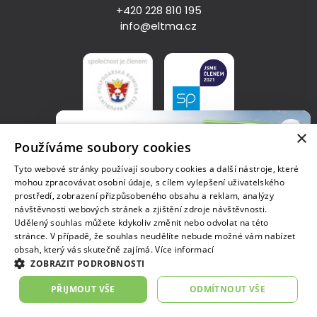
+420 228 810 195
info@eltma.cz
×
Používáme soubory cookies
Zásady zpracování osobních údajů
Tyto webové stránky používají soubory cookies a další nástroje, které
mohou zpracovávat osobní údaje, s cílem vylepšení uživatelského
Copyright © 2023, ELT Management Company Czech Republic
prostředí, zobrazení přizpůsobeného obsahu a reklam, analýzy
s.r.o.
návštěvnosti webových stránek a zjištění zdroje návštěvnosti.
IČO: 04684010, Tuřanka 1519/115a, 627 00 Brno, zapsaná v
Udělený souhlas můžete kdykoliv změnit nebo odvolat na této
Celostátní soutěž
obchodním rejstříku vedeném u Krajského soudu v Brně, sp.zn.
stránce. V případě, že souhlas neudělíte nebude možné vám nabízet
Pneu na cestě za lepším
C 91423
obsah, který vás skutečně zajímá.
Více informací
Přihlaste svůj projekt o správném nakládání
ZOBRAZIT PODROBNOSTI
s pneumatikami a vyhrajte až 30 tisíc!
Prohlédnout
PŘIJMOUT VŠE
ODMÍTNOUT VŠE