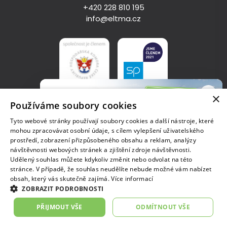
+420 228 810 195
info@eltma.cz
×
Používáme soubory cookies
Zásady zpracování osobních údajů
Tyto webové stránky používají soubory cookies a další nástroje, které
mohou zpracovávat osobní údaje, s cílem vylepšení uživatelského
Copyright © 2023, ELT Management Company Czech Republic
prostředí, zobrazení přizpůsobeného obsahu a reklam, analýzy
s.r.o.
návštěvnosti webových stránek a zjištění zdroje návštěvnosti.
IČO: 04684010, Tuřanka 1519/115a, 627 00 Brno, zapsaná v
Udělený souhlas můžete kdykoliv změnit nebo odvolat na této
Celostátní soutěž
obchodním rejstříku vedeném u Krajského soudu v Brně, sp.zn.
stránce. V případě, že souhlas neudělíte nebude možné vám nabízet
Pneu na cestě za lepším
C 91423
obsah, který vás skutečně zajímá.
Více informací
Přihlaste svůj projekt o správném nakládání
ZOBRAZIT PODROBNOSTI
s pneumatikami a vyhrajte až 30 tisíc!
Prohlédnout
PŘIJMOUT VŠE
ODMÍTNOUT VŠE