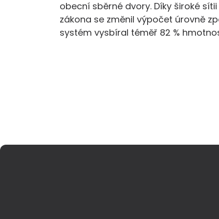
obecní sběrné dvory. Díky široké sí
zákona se změnil výpočet úrovně zpě
systém vysbíral téměř 82 % hmotnosti