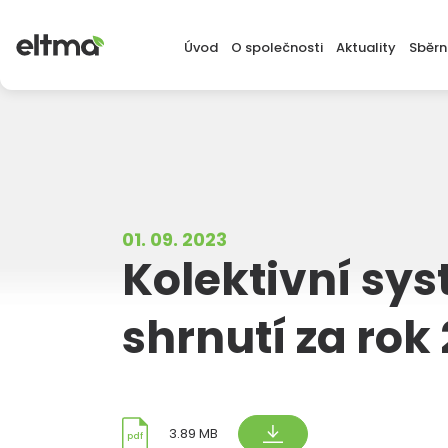
Úvod
O společnosti
Aktuality
Sběrn
O nás
Map
Naše mise
Doku
Způsob fungování
Legislativa
Povinně zveřejňované údaje
Kontakt pro média
01. 09. 2023
Kolektivní sy
shrnutí za rok
3.89 MB
pdf