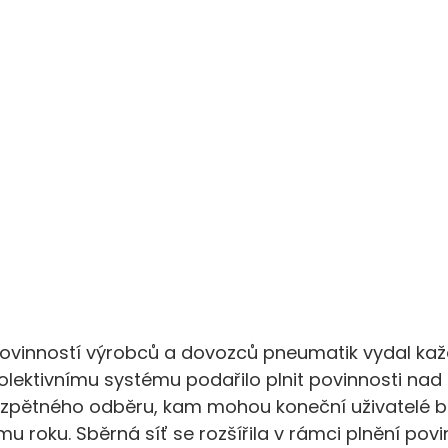
povinností výrobců a dovozců pneumatik vydal kaž
lektivnímu systému podařilo plnit povinnosti nad r
 zpětného odběru, kam mohou koneční uživatelé b
mu roku. Sběrná síť se rozšířila v rámci plnění po