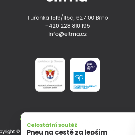
Tuřanka 1519/115a, 627 00 Brno
+420 228 810 195
info@eltma.cz
Zásady zpracování osobních údajů
Celostátní soutěž
yright © 2023, ELT Management Company Czech Republic s.r
Pneu na cestě za lepším