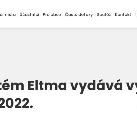
á místa
Účastníci
Pro obce
Časté dotazy
Soutěž
Kontakt
a sběrných míst
Proč se stát účastníkem
Jak správně sbírat pneumatiky
menty ke zřízení sběrného místa
Seznam účastníků
Materiály ke stažení
Potřebné dokumenty
Často kladené dotazy
stém Eltma vydává v
 2022.