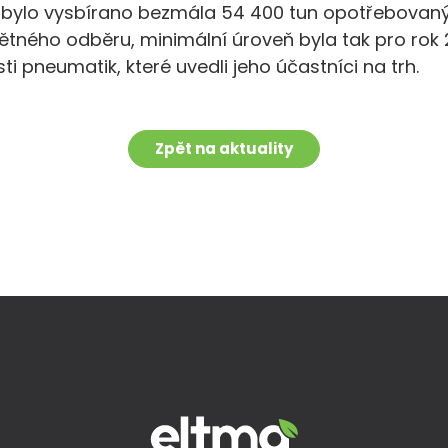
tii bylo vysbírano bezmála 54 400 tun opotřebova
tného odběru, minimální úroveň byla tak pro rok 
 pneumatik, které uvedli jeho účastníci na trh.
Zpět na aktuality