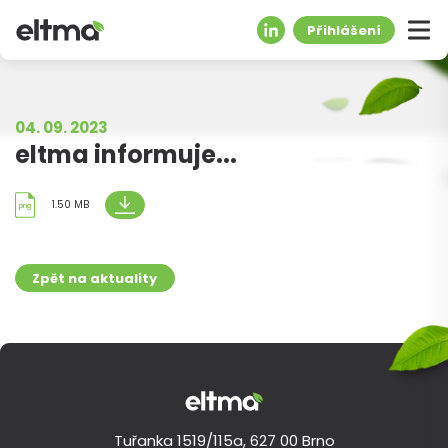
Přihlášení
04. 09. 2023
eltma informuje...
1.50 MB
png
Zpět na aktuality
Tuřanka 1519/115a, 627 00 Brno