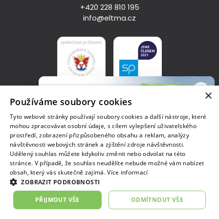
+420 228 810 195
info@eltma.cz
×
Používáme soubory cookies
Zásady zpracování osobních údajů
Tyto webové stránky používají soubory cookies a další nástroje, které
mohou zpracovávat osobní údaje, s cílem vylepšení uživatelského
Copyright © 2023, ELT Management Company Czech Republic
prostředí, zobrazení přizpůsobeného obsahu a reklam, analýzy
s.r.o.
návštěvnosti webových stránek a zjištění zdroje návštěvnosti.
IČO: 04684010, Tuřanka 1519/115a, 627 00 Brno, zapsaná v
Udělený souhlas můžete kdykoliv změnit nebo odvolat na této
Celostátní soutěž
obchodním rejstříku vedeném u Krajského soudu v Brně, sp.zn.
stránce. V případě, že souhlas neudělíte nebude možné vám nabízet
Pneu na cestě za lepším
C 91423
obsah, který vás skutečně zajímá.
Více informací
Přihlaste svůj projekt o správném nakládání
ZOBRAZIT PODROBNOSTI
s pneumatikami a vyhrajte až 30 tisíc!
Prohlédnout
PŘIJMOUT VŠE
ODMÍTNOUT VŠE